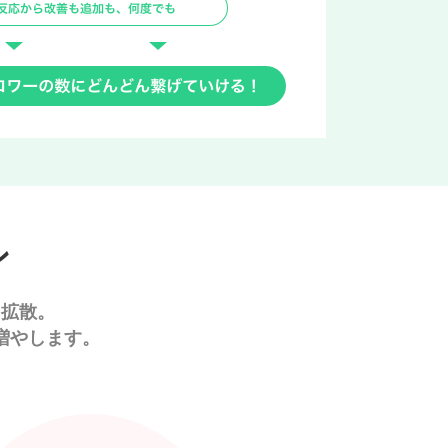
ン
を拡散。
増やします。