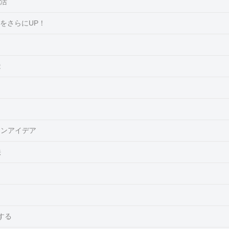
復活
をさらにUP！
能
？
ーンアイデア
法
する