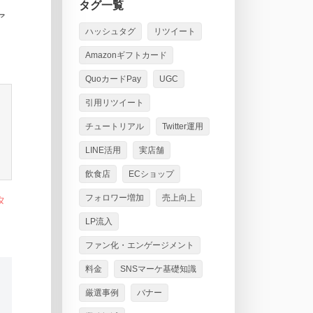
タグ一覧
ア
ハッシュタグ
リツイート
Amazonギフトカード
QuoカードPay
UGC
引用リツイート
チュートリアル
Twitter運用
LINE活用
実店舗
飲食店
ECショップ
フォロワー増加
売上向上
タ
LP流入
ファン化・エンゲージメント
料金
SNSマーケ基礎知識
厳選事例
バナー