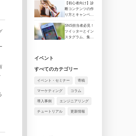
【初心者向け】診
断コンテンツの作
り方とキャンペー
ンで伸ばすコツと
SNS担当者必見！
は？
グ
ツイッターとイン
スタグラム、集
客・キャンペーン
ー
に向いているのは
どっち？
イベント
有
すべてのカテゴリー
し
イベント・セミナー
寄稿
マーケティング
コラム
る
導入事例
エンジニアリング
チュートリアル
更新情報