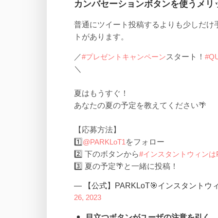
カンバセーションボタンを使うメリ
普通にツイート投稿するよりも少しだけ
トがあります。
／
#プレゼントキャンペーン
スタート！
#Q
＼
夏はもうすぐ！
あなたの夏の予定を教えてください🌴
【応募方法】
1️⃣
@PARKLoT1
をフォロー
2️⃣ 下のボタンから
#インスタントウィンはPA
3️⃣ 夏の予定🌴と一緒に投稿！
— 【公式】PARKLoT🎯インスタントウ
26, 2023
目立つボタンがユーザの注意を引く