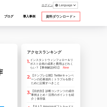
ログイン
Language
資料ダウンロード＞
ブログ
導入事例
アクセスランキング
インスタントウィンフォロー＆リ
1
.
ポスト企画の成果と費用はどれく
らい？【事例解説#01】
New
作
【テンプレ公開】Twitterキャンペ
2
.
ーンの応募規約｜トラブルを防ぐ
ために記載すべきこと
【目的別】診断コンテンツの成功
3
.
事例まとめ！活用のポイントを紹
介｜保存版
【法人】Amazonギフトカードと