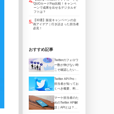
4
.
QUOカードPay比較！キャンペ
ーンで成果を出せるデジタルギ
フトは？
【30選】販促キャンペーンの企
5
.
画アイデア｜行き詰まった担当者
必見！
おすすめ記事
Twitterのフォロワ
ー数が伸びない時
こそ確認したい10
選【プレゼント企
Twitter API Pro：
画を成功させるに
担当者が知ってお
は？】
くべき概要、料
金、キャンペーン
マーケ担当者のた
への影響とは？
めのTwitter API解
説｜APIとは？
Blueと違うの？