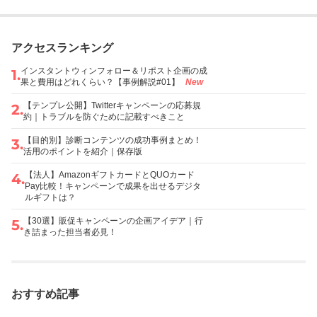
アクセスランキング
インスタントウィンフォロー＆リポスト企画の成
1
.
果と費用はどれくらい？【事例解説#01】
New
【テンプレ公開】Twitterキャンペーンの応募規
2
.
約｜トラブルを防ぐために記載すべきこと
【目的別】診断コンテンツの成功事例まとめ！
3
.
活用のポイントを紹介｜保存版
【法人】AmazonギフトカードとQUOカード
4
.
Pay比較！キャンペーンで成果を出せるデジタ
ルギフトは？
【30選】販促キャンペーンの企画アイデア｜行
5
.
き詰まった担当者必見！
おすすめ記事